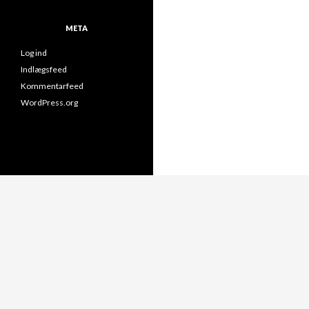
META
Log ind
Indlægsfeed
Kommentarfeed
WordPress.org