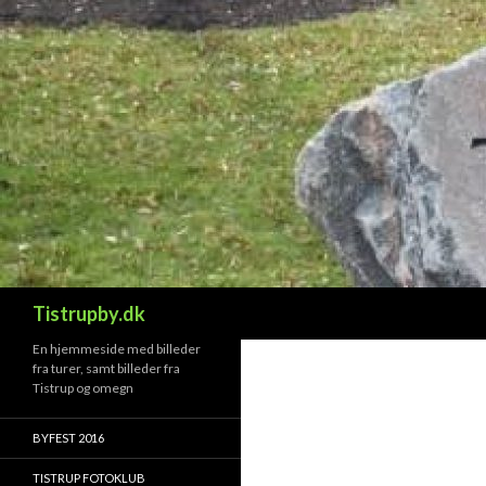
Søg
Tistrupby.dk
En hjemmeside med billeder
fra turer, samt billeder fra
Tistrup og omegn
BYFEST 2016
TISTRUP FOTOKLUB