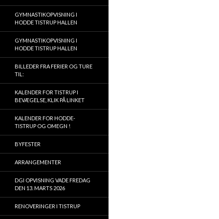
GYMNASTIKOPVISNING I
HODDE TISTRUP HALLEN
GYMNASTIKOPVISNING I
HODDE TISTRUP HALLEN
BILLEDER FRA FERIER OG TURE
TIL:
KALENDER FOR TISTRUP I
BEVÆGELSE, KLIK PÅ LINKET
KALENDER FOR HODDE-
TISTRUP OG OMEGN !
BYFESTER
ARRANGEMENTER
DGI OPVISNING VADE FREDAG
DEN 13. MARTS 2026
RENOVERINGER I TISTRUP