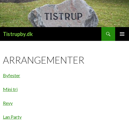
Søg
Tistrupby.dk
HOP
PRIMÆ
TIL
MENU
INDHOLD
ARRANGEMENTER
Byfester
Mini tri
Revy
Lan Party