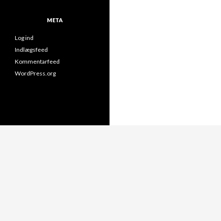
META
Log ind
Indlægsfeed
Kommentarfeed
WordPress.org