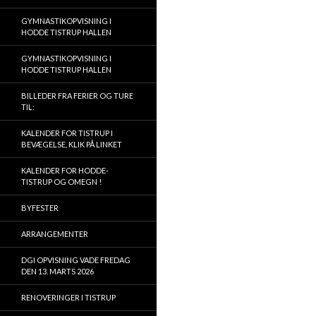
GYMNASTIKOPVISNING I
HODDE TISTRUP HALLEN
GYMNASTIKOPVISNING I
HODDE TISTRUP HALLEN
BILLEDER FRA FERIER OG TURE
TIL:
KALENDER FOR TISTRUP I
BEVÆGELSE, KLIK PÅ LINKET
KALENDER FOR HODDE-
TISTRUP OG OMEGN !
BYFESTER
ARRANGEMENTER
DGI OPVISNING VADE FREDAG
DEN 13. MARTS 2026
RENOVERINGER I TISTRUP