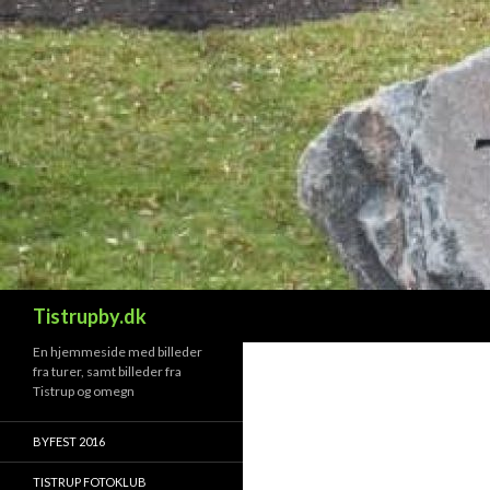
Søg
Tistrupby.dk
En hjemmeside med billeder
fra turer, samt billeder fra
Tistrup og omegn
BYFEST 2016
TISTRUP FOTOKLUB