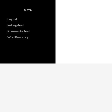
META
Log ind
Indlægsfeed
Kommentarfeed
WordPress.org