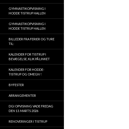
GYMNASTIKOPVISNING I
HODDE TISTRUP HALLEN
GYMNASTIKOPVISNING I
HODDE TISTRUP HALLEN
BILLEDER FRA FERIER OG TURE
TIL:
KALENDER FOR TISTRUP I
BEVÆGELSE, KLIK PÅ LINKET
KALENDER FOR HODDE-
TISTRUP OG OMEGN !
BYFESTER
ARRANGEMENTER
DGI OPVISNING VADE FREDAG
DEN 13. MARTS 2026
RENOVERINGER I TISTRUP