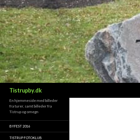
Søg
Tistrupby.dk
En hjemmeside med billeder
fra turer, samt billeder fra
Tistrup og omegn
BYFEST 2016
TISTRUP FOTOKLUB