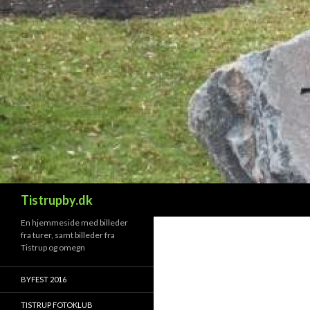
Søg
Tistrupby.dk
En hjemmeside med billeder
fra turer, samt billeder fra
Tistrup og omegn
BYFEST 2016
TISTRUP FOTOKLUB