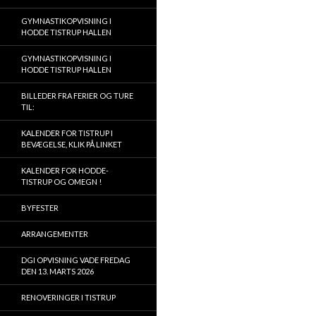
GYMNASTIKOPVISNING I
HODDE TISTRUP HALLEN
GYMNASTIKOPVISNING I
HODDE TISTRUP HALLEN
BILLEDER FRA FERIER OG TURE
TIL:
KALENDER FOR TISTRUP I
BEVÆGELSE, KLIK PÅ LINKET
KALENDER FOR HODDE-
TISTRUP OG OMEGN !
BYFESTER
ARRANGEMENTER
DGI OPVISNING VADE FREDAG
DEN 13. MARTS 2026
RENOVERINGER I TISTRUP