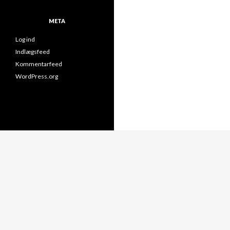
META
Log ind
Indlægsfeed
Kommentarfeed
WordPress.org